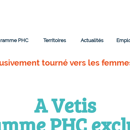
ogramme PHC
Territoires
Actualités
Empl
usivement tourné vers les femmes
A Vetis
amme PHC excl