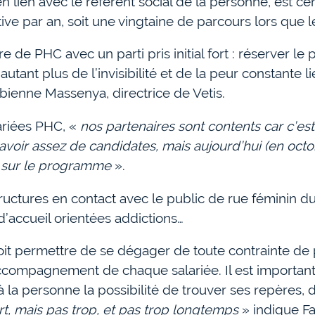
en lien avec le référent social de la personne, est c
ve par an, soit une vingtaine de parcours lors que l
e de PHC avec un parti pris initial fort : réserver 
’autant plus de l’invisibilité et de la peur constante l
bienne Massenya, directrice de Vetis.
ariées PHC, «
nos partenaires sont contents car c’est 
s avoir assez de candidates, mais aujourd’hui (en oct
r sur le programme
».
ructures en contact avec le public de rue féminin du
’accueil orientées addictions…
oit permettre de se dégager de toute contrainte de 
ccompagnement de chaque salariée. Il est important
 à la personne la possibilité de trouver ses repères,
rt, mais pas trop, et pas trop longtemps
» indique F