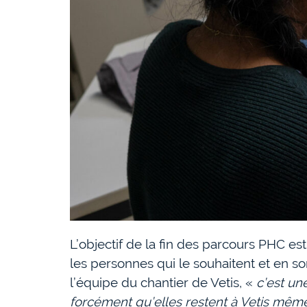
L’objectif de la fin des parcours PHC est 
les personnes qui le souhaitent et en so
l’équipe du chantier de Vetis, «
c’est un
forcément qu’elles restent à Vetis même