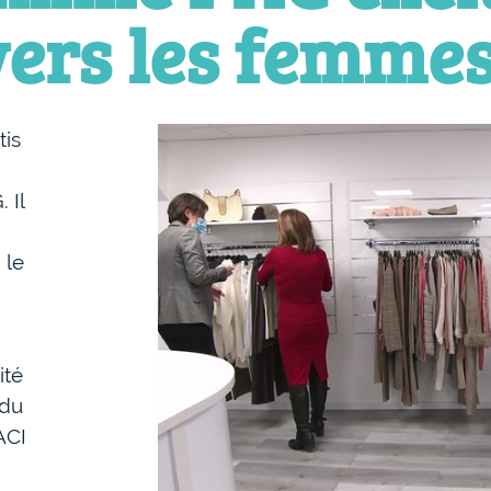
ers les femmes
tis
 Il
 le
ité
 du
ACI